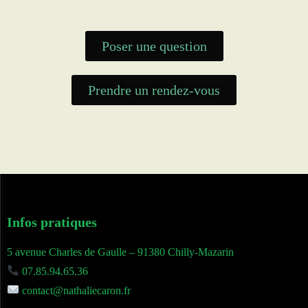
Poser une question
Prendre un rendez-vous
Infos pratiques
5 avenue Charles de Gaulle – 91380 Chilly-Mazarin
07.85.94.65.36
contact@nathaliecaron.fr