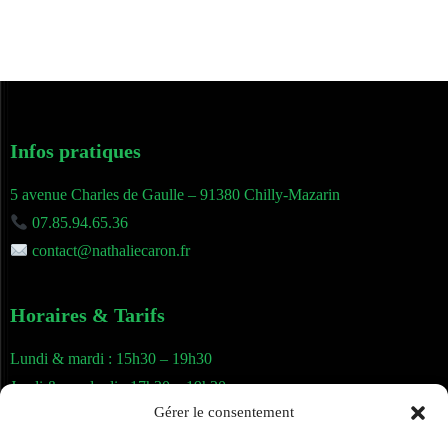
Infos pratiques
5 avenue Charles de Gaulle – 91380 Chilly-Mazarin
07.85.94.65.36
contact@nathaliecaron.fr
Horaires & Tarifs
Lundi & mardi : 15h30 – 19h30
Jeudi & vendredi : 17h30 – 19h30
Gérer le consentement
Séance individuelle : 60 €